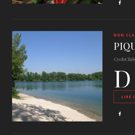
NON CLA
PIQU
CycloClub
D
LIRE 