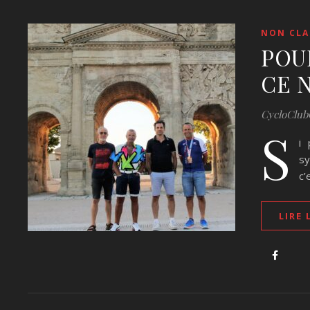
NON CLA
POU
CE 
CycloClub
S
i 
sy
c’
LIRE 