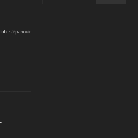
ub s’épanouir
.