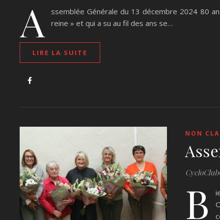
A
ssemblée Générale du 13 décembre 2024 80 ans u
reine » et qui a su au fil des ans se…
LIRE LA SUITE
NON CLA
Asse
CycloClub
B
i
O
c